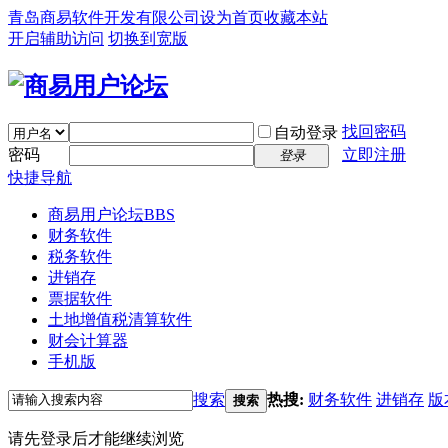
青岛商易软件开发有限公司
设为首页
收藏本站
开启辅助访问
切换到宽版
找回密码
自动登录
密码
立即注册
登录
快捷导航
商易用户论坛
BBS
财务软件
税务软件
进销存
票据软件
土地增值税清算软件
财会计算器
手机版
搜索
热搜:
财务软件
进销存
版
搜索
请先登录后才能继续浏览