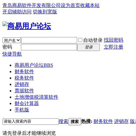
青岛商易软件开发有限公司
设为首页
收藏本站
开启辅助访问
切换到宽版
找回密码
自动登录
密码
立即注册
登录
快捷导航
商易用户论坛
BBS
财务软件
税务软件
进销存
票据软件
土地增值税清算软件
财会计算器
手机版
搜索
热搜:
财务软件
进销存
版
搜索
请先登录后才能继续浏览