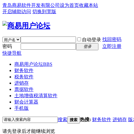
青岛商易软件开发有限公司
设为首页
收藏本站
开启辅助访问
切换到宽版
找回密码
自动登录
密码
立即注册
登录
快捷导航
商易用户论坛
BBS
财务软件
税务软件
进销存
票据软件
土地增值税清算软件
财会计算器
手机版
搜索
热搜:
财务软件
进销存
版
搜索
请先登录后才能继续浏览