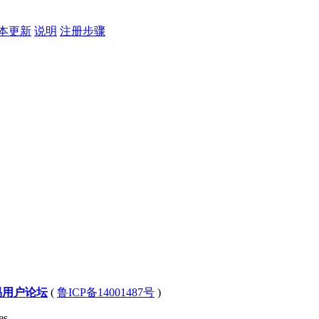
本更新
说明
注册步骤
易用户论坛
(
鲁ICP备14001487号
)
s .