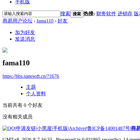
手机版
搜索
热搜:
财务软件
进销存
版
搜索
商易用户论坛
›
fama110
›
好友
加为好友
发送消息
fama110
https://bbs.sanesoft.cn/?1676
主题
个人资料
当前共有
0
个好友
没有相关成员
|
申请友链
|
小黑屋
|
手机版
|
Archiver
|
鲁ICP备14001487号
|
商
GMT+8, 2026-8-7 16:33
, Processed in 0.031865 second(s), 14 querie