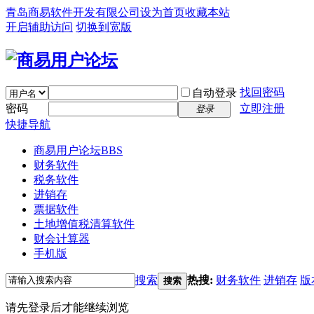
青岛商易软件开发有限公司
设为首页
收藏本站
开启辅助访问
切换到宽版
找回密码
自动登录
密码
立即注册
登录
快捷导航
商易用户论坛
BBS
财务软件
税务软件
进销存
票据软件
土地增值税清算软件
财会计算器
手机版
搜索
热搜:
财务软件
进销存
版
搜索
请先登录后才能继续浏览