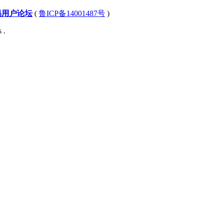
易用户论坛
(
鲁ICP备14001487号
)
 .