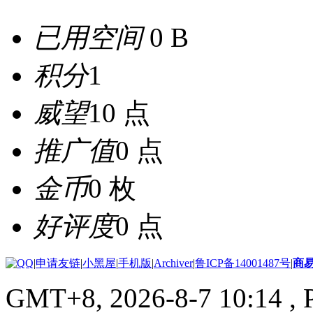
已用空间
0 B
积分
1
威望
10 点
推广值
0 点
金币
0 枚
好评度
0 点
|
申请友链
|
小黑屋
|
手机版
|
Archiver
|
鲁ICP备14001487号
|
商
GMT+8, 2026-8-7 10:14
, 