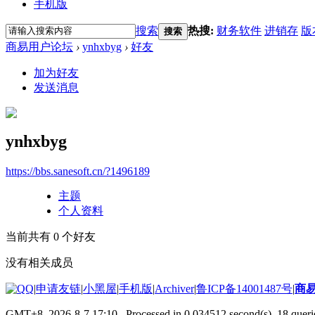
手机版
搜索
热搜:
财务软件
进销存
版
搜索
商易用户论坛
›
ynhxbyg
›
好友
加为好友
发送消息
ynhxbyg
https://bbs.sanesoft.cn/?1496189
主题
个人资料
当前共有
0
个好友
没有相关成员
|
申请友链
|
小黑屋
|
手机版
|
Archiver
|
鲁ICP备14001487号
|
商
GMT+8, 2026-8-7 17:10
, Processed in 0.034512 second(s), 18 querie