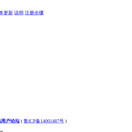
本更新
说明
注册步骤
易用户论坛
(
鲁ICP备14001487号
)
s .