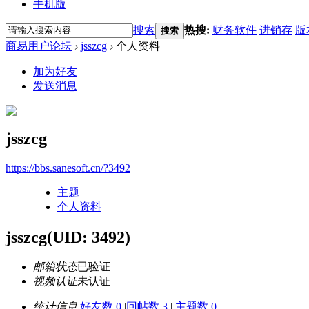
手机版
搜索
热搜:
财务软件
进销存
版
搜索
商易用户论坛
›
jsszcg
›
个人资料
加为好友
发送消息
jsszcg
https://bbs.sanesoft.cn/?3492
主题
个人资料
jsszcg
(UID: 3492)
邮箱状态
已验证
视频认证
未认证
统计信息
好友数 0
|
回帖数 3
|
主题数 0