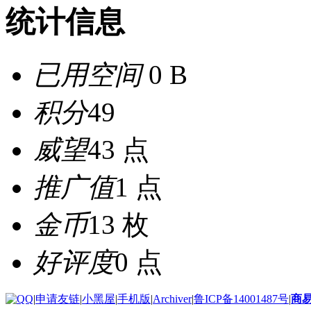
统计信息
已用空间
0 B
积分
49
威望
43 点
推广值
1 点
金币
13 枚
好评度
0 点
|
申请友链
|
小黑屋
|
手机版
|
Archiver
|
鲁ICP备14001487号
|
商