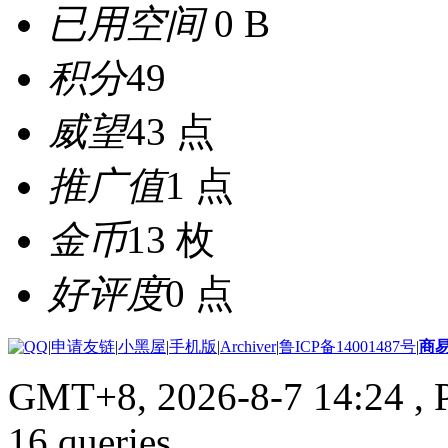
已用空间
0 B
积分
49
威望
43 点
推广值
1 点
金币
13 枚
好评度
0 点
|
申请友链
|
小黑屋
|
手机版
|
Archiver
|
鲁ICP备14001487号
|
商
GMT+8, 2026-8-7 14:24
, 
16 queries .