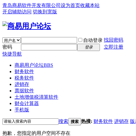
青岛商易软件开发有限公司
设为首页
收藏本站
开启辅助访问
切换到宽版
找回密码
自动登录
密码
立即注册
登录
快捷导航
商易用户论坛
BBS
财务软件
税务软件
进销存
票据软件
土地增值税清算软件
财会计算器
手机版
搜索
热搜:
财务软件
进销存
版
搜索
抱歉，您指定的用户空间不存在