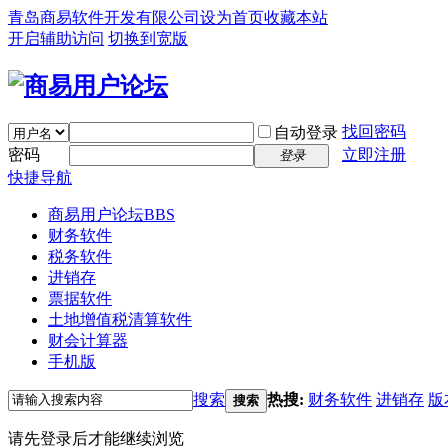
青岛商易软件开发有限公司
设为首页
收藏本站
开启辅助访问
切换到宽版
找回密码
自动登录
密码
立即注册
登录
快捷导航
商易用户论坛
BBS
财务软件
税务软件
进销存
票据软件
土地增值税清算软件
财会计算器
手机版
搜索
热搜:
财务软件
进销存
版
搜索
请先登录后才能继续浏览