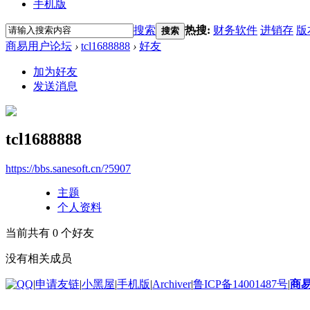
手机版
搜索
热搜:
财务软件
进销存
版
搜索
商易用户论坛
›
tcl1688888
›
好友
加为好友
发送消息
tcl1688888
https://bbs.sanesoft.cn/?5907
主题
个人资料
当前共有
0
个好友
没有相关成员
|
申请友链
|
小黑屋
|
手机版
|
Archiver
|
鲁ICP备14001487号
|
商