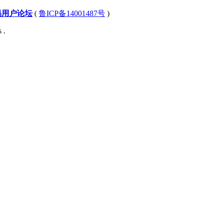
易用户论坛
(
鲁ICP备14001487号
)
 .