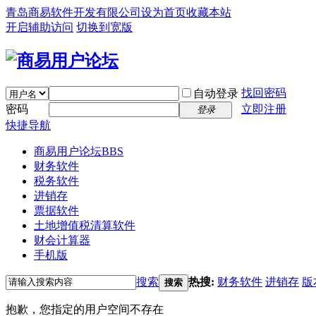
青岛商易软件开发有限公司
设为首页
收藏本站
开启辅助访问
切换到宽版
找回密码
自动登录
密码
立即注册
登录
快捷导航
商易用户论坛
BBS
财务软件
税务软件
进销存
票据软件
土地增值税清算软件
财会计算器
手机版
搜索
热搜:
财务软件
进销存
版
搜索
抱歉，您指定的用户空间不存在