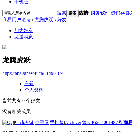
手机版
搜索
热搜:
财务软件
进销存
版
搜索
商易用户论坛
›
龙腾虎跃
›
好友
加为好友
发送消息
龙腾虎跃
https://bbs.sanesoft.cn/?1496189
主题
个人资料
当前共有
0
个好友
没有相关成员
|
申请友链
|
小黑屋
|
手机版
|
Archiver
|
鲁ICP备14001487号
|
商