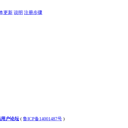
本更新
说明
注册步骤
易用户论坛
(
鲁ICP备14001487号
)