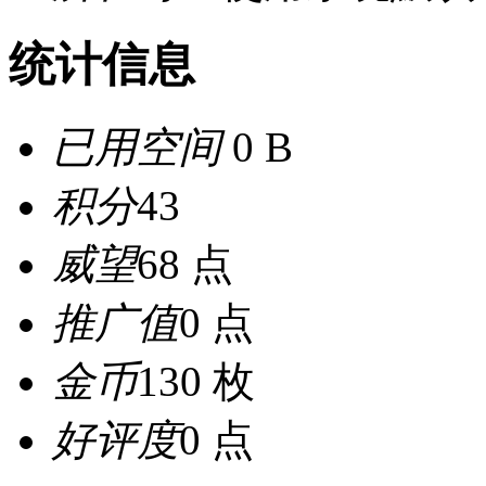
统计信息
已用空间
0 B
积分
43
威望
68 点
推广值
0 点
金币
130 枚
好评度
0 点