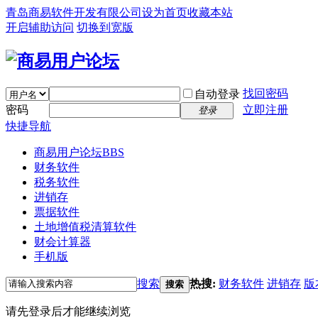
青岛商易软件开发有限公司
设为首页
收藏本站
开启辅助访问
切换到宽版
找回密码
自动登录
密码
立即注册
登录
快捷导航
商易用户论坛
BBS
财务软件
税务软件
进销存
票据软件
土地增值税清算软件
财会计算器
手机版
搜索
热搜:
财务软件
进销存
版
搜索
请先登录后才能继续浏览