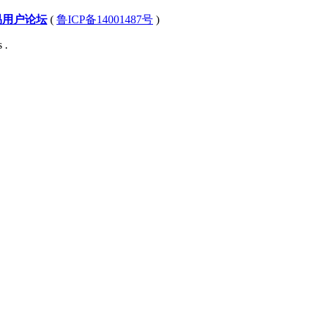
易用户论坛
(
鲁ICP备14001487号
)
 .