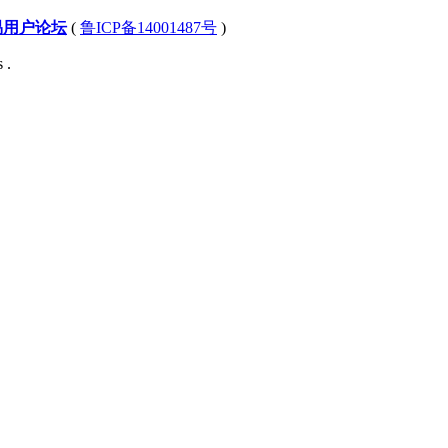
易用户论坛
(
鲁ICP备14001487号
)
 .