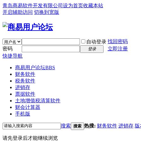
青岛商易软件开发有限公司
设为首页
收藏本站
开启辅助访问
切换到宽版
找回密码
自动登录
密码
立即注册
登录
快捷导航
商易用户论坛
BBS
财务软件
税务软件
进销存
票据软件
土地增值税清算软件
财会计算器
手机版
搜索
热搜:
财务软件
进销存
版
搜索
请先登录后才能继续浏览