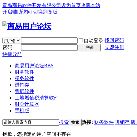
青岛商易软件开发有限公司
设为首页
收藏本站
开启辅助访问
切换到宽版
找回密码
自动登录
密码
立即注册
登录
快捷导航
商易用户论坛
BBS
财务软件
税务软件
进销存
票据软件
土地增值税清算软件
财会计算器
手机版
搜索
热搜:
财务软件
进销存
版
搜索
抱歉，您指定的用户空间不存在