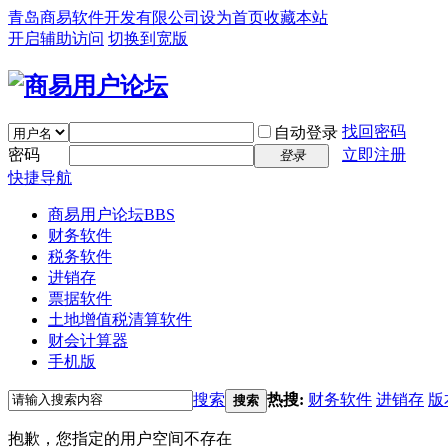
青岛商易软件开发有限公司
设为首页
收藏本站
开启辅助访问
切换到宽版
找回密码
自动登录
密码
立即注册
登录
快捷导航
商易用户论坛
BBS
财务软件
税务软件
进销存
票据软件
土地增值税清算软件
财会计算器
手机版
搜索
热搜:
财务软件
进销存
版
搜索
抱歉，您指定的用户空间不存在