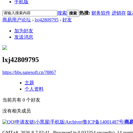
手机版
搜索
热搜:
财务软件
进销存
版
搜索
商易用户论坛
›
lxj42809795
›
好友
加为好友
发送消息
lxj42809795
https://bbs.sanesoft.cn/?8867
主题
个人资料
当前共有
0
个好友
没有相关成员
|
申请友链
|
小黑屋
|
手机版
|
Archiver
|
鲁ICP备14001487号
|
商
GMT+8, 2026-8-7 02:41
, Processed in 0.032354 second(s), 14 querie