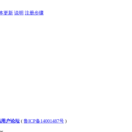
本更新
说明
注册步骤
易用户论坛
(
鲁ICP备14001487号
)
s .