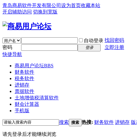
青岛商易软件开发有限公司
设为首页
收藏本站
开启辅助访问
切换到宽版
找回密码
自动登录
密码
立即注册
登录
快捷导航
商易用户论坛
BBS
财务软件
税务软件
进销存
票据软件
土地增值税清算软件
财会计算器
手机版
搜索
热搜:
财务软件
进销存
版
搜索
请先登录后才能继续浏览