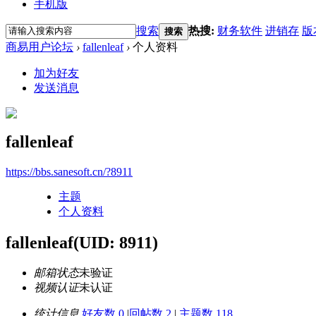
手机版
搜索
热搜:
财务软件
进销存
版
搜索
商易用户论坛
›
fallenleaf
›
个人资料
加为好友
发送消息
fallenleaf
https://bbs.sanesoft.cn/?8911
主题
个人资料
fallenleaf
(UID: 8911)
邮箱状态
未验证
视频认证
未认证
统计信息
好友数 0
|
回帖数 2
|
主题数 118