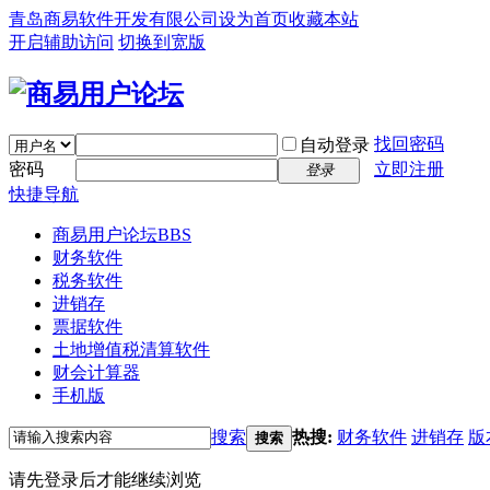
青岛商易软件开发有限公司
设为首页
收藏本站
开启辅助访问
切换到宽版
找回密码
自动登录
密码
立即注册
登录
快捷导航
商易用户论坛
BBS
财务软件
税务软件
进销存
票据软件
土地增值税清算软件
财会计算器
手机版
搜索
热搜:
财务软件
进销存
版
搜索
请先登录后才能继续浏览