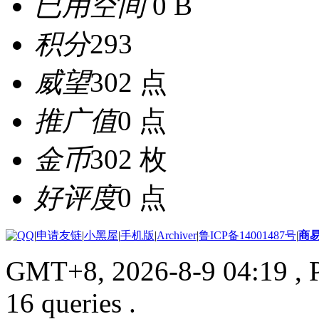
已用空间
0 B
积分
293
威望
302 点
推广值
0 点
金币
302 枚
好评度
0 点
|
申请友链
|
小黑屋
|
手机版
|
Archiver
|
鲁ICP备14001487号
|
商
GMT+8, 2026-8-9 04:19
, 
16 queries .