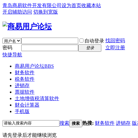
青岛商易软件开发有限公司
设为首页
收藏本站
开启辅助访问
切换到宽版
找回密码
自动登录
密码
立即注册
登录
快捷导航
商易用户论坛
BBS
财务软件
税务软件
进销存
票据软件
土地增值税清算软件
财会计算器
手机版
搜索
热搜:
财务软件
进销存
版
搜索
请先登录后才能继续浏览