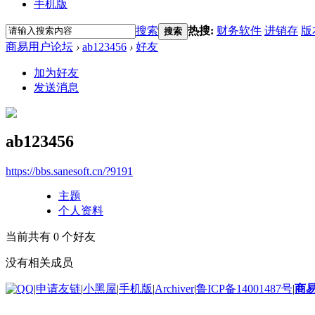
手机版
搜索
热搜:
财务软件
进销存
版
搜索
商易用户论坛
›
ab123456
›
好友
加为好友
发送消息
ab123456
https://bbs.sanesoft.cn/?9191
主题
个人资料
当前共有
0
个好友
没有相关成员
|
申请友链
|
小黑屋
|
手机版
|
Archiver
|
鲁ICP备14001487号
|
商