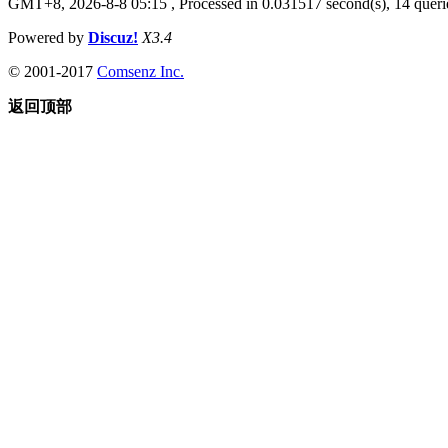
GMT+8, 2026-8-8 05:15
, Processed in 0.031517 second(s), 14 querie
Powered by
Discuz!
X3.4
© 2001-2017
Comsenz Inc.
返回顶部