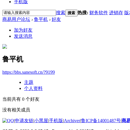
手机版
搜索
热搜:
财务软件
进销存
版
搜索
商易用户论坛
›
鲁平机
›
好友
加为好友
发送消息
鲁平机
https://bbs.sanesoft.cn/?9199
主题
个人资料
当前共有
0
个好友
没有相关成员
|
申请友链
|
小黑屋
|
手机版
|
Archiver
|
鲁ICP备14001487号
|
商