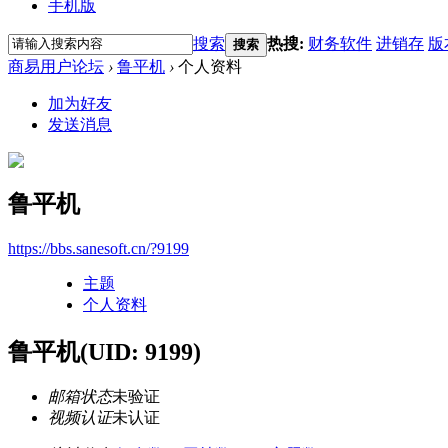
手机版
搜索
热搜:
财务软件
进销存
版
搜索
商易用户论坛
›
鲁平机
›
个人资料
加为好友
发送消息
鲁平机
https://bbs.sanesoft.cn/?9199
主题
个人资料
鲁平机
(UID: 9199)
邮箱状态
未验证
视频认证
未认证