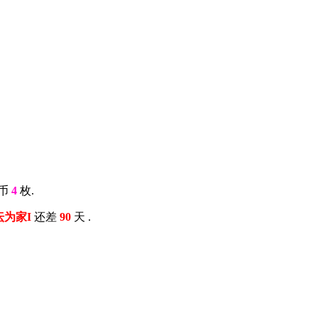
金币
4
枚.
以坛为家I
还差
90
天 .