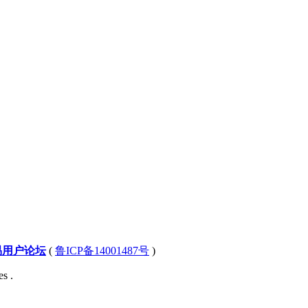
易用户论坛
(
鲁ICP备14001487号
)
s .