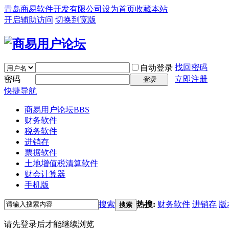
青岛商易软件开发有限公司
设为首页
收藏本站
开启辅助访问
切换到宽版
找回密码
自动登录
密码
立即注册
登录
快捷导航
商易用户论坛
BBS
财务软件
税务软件
进销存
票据软件
土地增值税清算软件
财会计算器
手机版
搜索
热搜:
财务软件
进销存
版
搜索
请先登录后才能继续浏览