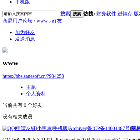
手机版
搜索
热搜:
财务软件
进销存
版
搜索
商易用户论坛
›
www
›
好友
加为好友
发送消息
www
https://bbs.sanesoft.cn/?934253
主题
个人资料
当前共有
0
个好友
没有相关成员
|
申请友链
|
小黑屋
|
手机版
|
Archiver
|
鲁ICP备14001487号
|
商
GMT+8, 2026-8-8 11:09
, Processed in 0.032657 second(s), 14 querie