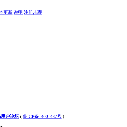
本更新
说明
注册步骤
易用户论坛
(
鲁ICP备14001487号
)
s .