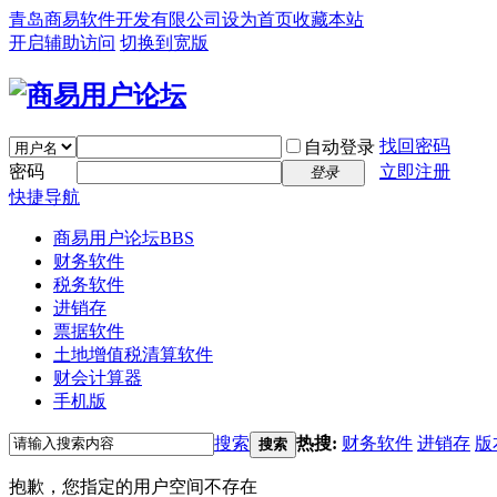
青岛商易软件开发有限公司
设为首页
收藏本站
开启辅助访问
切换到宽版
找回密码
自动登录
密码
立即注册
登录
快捷导航
商易用户论坛
BBS
财务软件
税务软件
进销存
票据软件
土地增值税清算软件
财会计算器
手机版
搜索
热搜:
财务软件
进销存
版
搜索
抱歉，您指定的用户空间不存在