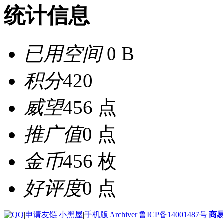
统计信息
已用空间
0 B
积分
420
威望
456 点
推广值
0 点
金币
456 枚
好评度
0 点
|
申请友链
|
小黑屋
|
手机版
|
Archiver
|
鲁ICP备14001487号
|
商