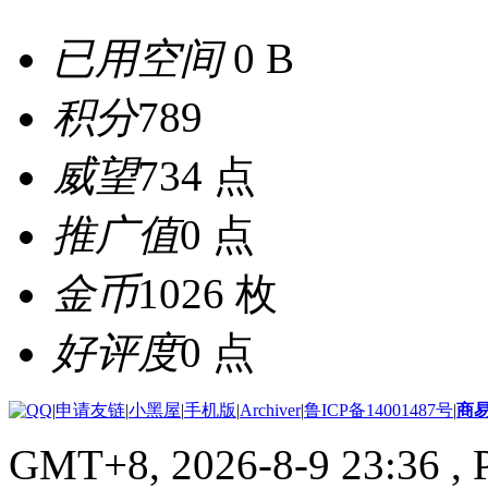
已用空间
0 B
积分
789
威望
734 点
推广值
0 点
金币
1026 枚
好评度
0 点
|
申请友链
|
小黑屋
|
手机版
|
Archiver
|
鲁ICP备14001487号
|
商
GMT+8, 2026-8-9 23:36
, 