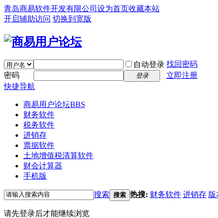
青岛商易软件开发有限公司
设为首页
收藏本站
开启辅助访问
切换到宽版
找回密码
自动登录
密码
立即注册
登录
快捷导航
商易用户论坛
BBS
财务软件
税务软件
进销存
票据软件
土地增值税清算软件
财会计算器
手机版
搜索
热搜:
财务软件
进销存
版
搜索
请先登录后才能继续浏览