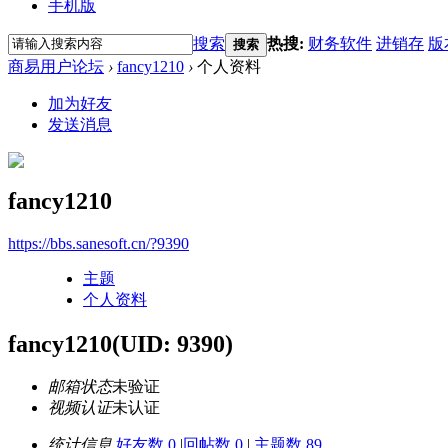
手机版
搜索
热搜:
财务软件
进销存
版
搜索
商易用户论坛
›
fancy1210
›
个人资料
加为好友
发送消息
fancy1210
https://bbs.sanesoft.cn/?9390
主题
个人资料
fancy1210
(UID: 9390)
邮箱状态
未验证
视频认证
未认证
统计信息
好友数 0
|
回帖数 0
|
主题数 89