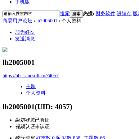
手机版
搜索
热搜:
财务软件
进销存
版
搜索
商易用户论坛
›
lh2005001
›
个人资料
加为好友
发送消息
lh2005001
https://bbs.sanesoft.cn/?4057
主题
个人资料
lh2005001
(UID: 4057)
邮箱状态
已验证
视频认证
未认证
统计信息
好友数 0
|
回帖数 838
|
主题数 66