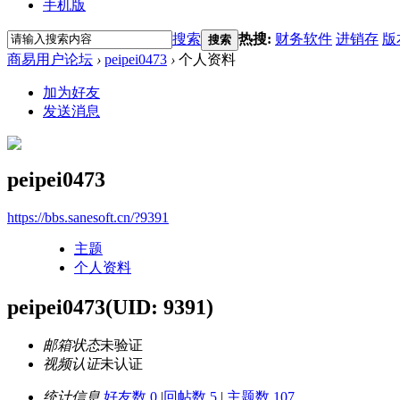
手机版
搜索
热搜:
财务软件
进销存
版
搜索
商易用户论坛
›
peipei0473
›
个人资料
加为好友
发送消息
peipei0473
https://bbs.sanesoft.cn/?9391
主题
个人资料
peipei0473
(UID: 9391)
邮箱状态
未验证
视频认证
未认证
统计信息
好友数 0
|
回帖数 5
|
主题数 107