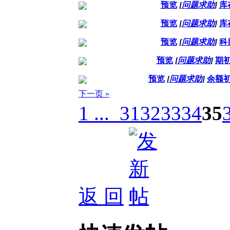
预览
[
问题求助
]
库
预览
[
问题求助
]
库
预览
[
问题求助
]
科
预览
[
问题求助
]
期
预览
[
问题求助
]
余额
下一页 »
1 ...
31
32
33
34
35
返 回