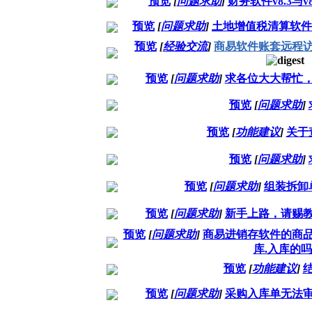
预览
[
问题求助
]
财务软件v8.3与
预览
[
问题求助
]
土地增值税清算软件纳
预览
[
经验交流
]
商易软件账套远程
预览
[
问题求助
]
求各位大大帮忙
预览
[
问题求助
]
预览
[
功能建议
]
关于
预览
[
问题求助
]
预览
[
问题求助
]
组装拆卸
预览
[
问题求助
]
新手上路，请赐
预览
[
问题求助
]
商易进销存软件的商
库.入库的吗
预览
[
功能建议
]
预览
[
问题求助
]
采购入库单无法