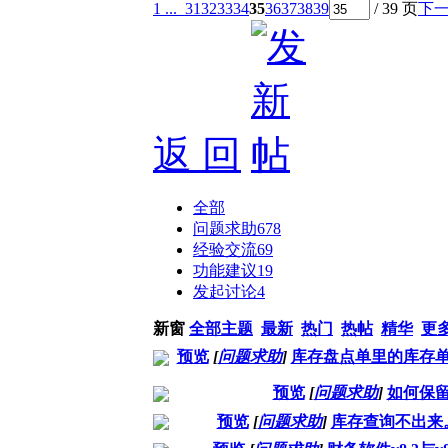
1 ...
31
32
33
34
35
36
37
38
39
/ 39 页
下
返 回
全部
问题求助
678
经验交流
69
功能建议
19
发起讨论
4
新窗
全部主题
最新
热门
热帖
精华
更
预览
[
问题求助
]
库存盘点单里的库存
预览
[
问题求助
]
如何保
预览
[
问题求助
]
库存查询不出来