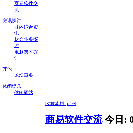
商易软件交
流
资讯探讨
业内综合资
讯
财会业务探
讨
电脑技术探
讨
其他
论坛事务
休闲娱乐
休闲驿站
收藏本版
|
订阅
商易软件交流
今日: