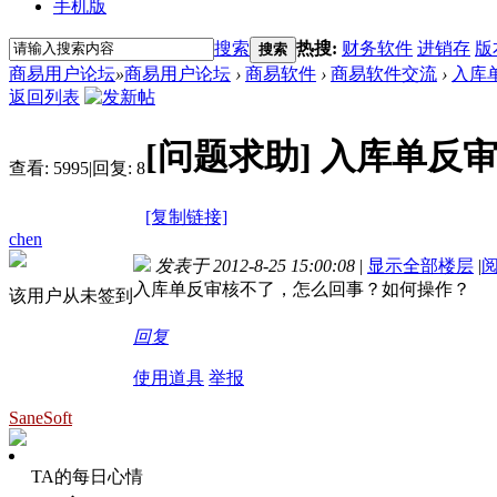
手机版
搜索
热搜:
财务软件
进销存
版
搜索
商易用户论坛
»
商易用户论坛
›
商易软件
›
商易软件交流
›
入库
返回列表
[问题求助]
入库单反
查看:
5995
|
回复:
8
[复制链接]
chen
发表于 2012-8-25 15:00:08
|
显示全部楼层
|
入库单反审核不了，怎么回事？如何操作？
该用户从未签到
回复
使用道具
举报
SaneSoft
TA的每日心情