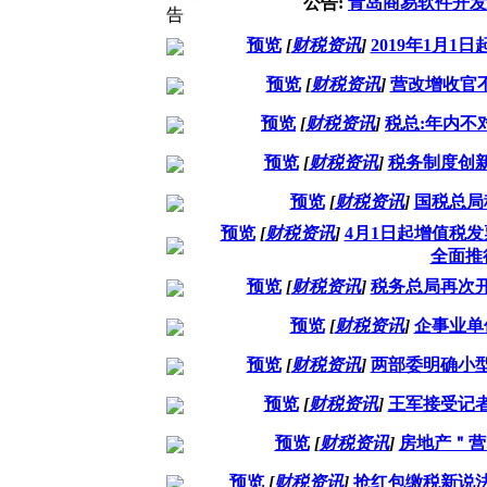
公告:
青岛商易软件开发
预览
[
财税资讯
]
2019年1月
预览
[
财税资讯
]
营改增收官不
预览
[
财税资讯
]
税总:年内不
预览
[
财税资讯
]
税务制度创
预览
[
财税资讯
]
国税总局
预览
[
财税资讯
]
4月1日起增值税
全面推
预览
[
财税资讯
]
税务总局再次
预览
[
财税资讯
]
企事业单
预览
[
财税资讯
]
两部委明确小
预览
[
财税资讯
]
王军接受记
预览
[
财税资讯
]
房地产＂营
预览
[
财税资讯
]
抢红包缴税新说