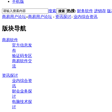
手机版
搜索
热搜:
财务软件
进销存
版
搜索
商易用户论坛
»
商易用户论坛
›
资讯探讨
›
业内综合资讯
版块导航
商易软件
官方信息发
布
验证码专区
商易软件交
流
资讯探讨
业内综合资
讯
财会业务探
讨
电脑技术探
讨