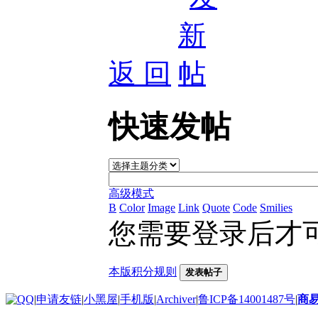
返 回
快速发帖
高级模式
B
Color
Image
Link
Quote
Code
Smilies
您需要登录后才
本版积分规则
发表帖子
|
申请友链
|
小黑屋
|
手机版
|
Archiver
|
鲁ICP备14001487号
|
商