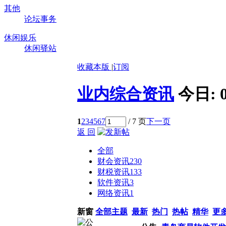
其他
论坛事务
休闲娱乐
休闲驿站
收藏本版
|
订阅
业内综合资讯
今日:
1
2
3
4
5
6
7
/ 7 页
下一页
返 回
全部
财会资讯
230
财税资讯
133
软件资讯
3
网络资讯
1
新窗
全部主题
最新
热门
热帖
精华
更