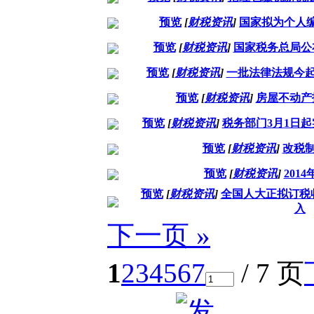
预览
[
财税资讯
]
国家拟为个人
预览
[
财税资讯
]
国家税务总局公
预览
[
财税资讯
]
一批法律法规今起
预览
[
财税资讯
]
房屋不动产
预览
[
财税资讯
]
税务部门3月1日
预览
[
财税资讯
]
改税制
预览
[
财税资讯
]
201
预览
[
财税资讯
]
全国人大正拟订税
入
下一页 »
1
2
3
4
5
6
7
/ 7 页