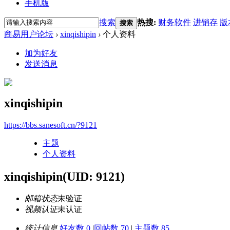
手机版
搜索
热搜:
财务软件
进销存
版
搜索
商易用户论坛
›
xinqishipin
›
个人资料
加为好友
发送消息
xinqishipin
https://bbs.sanesoft.cn/?9121
主题
个人资料
xinqishipin
(UID: 9121)
邮箱状态
未验证
视频认证
未认证
统计信息
好友数 0
|
回帖数 70
|
主题数 85