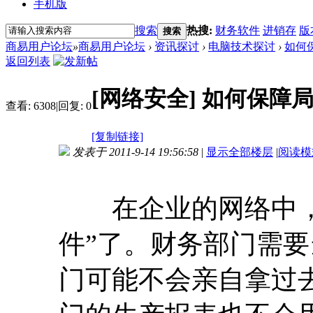
手机版
搜索
热搜:
财务软件
进销存
版
搜索
商易用户论坛
»
商易用户论坛
›
资讯探讨
›
电脑技术探讨
›
如何
返回列表
[网络安全]
如何保障
查看:
6308
|
回复:
0
[复制链接]
发表于 2011-9-14 19:56:58
|
显示全部楼层
|
阅读模
在企业的网络中，
件”了。财务部门需
门可能不会亲自拿过