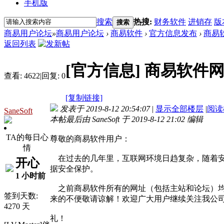
手机版
搜索
热搜:
财务软件
进销存
版
搜索
商易用户论坛
»
商易用户论坛
›
商易软件
›
官方信息发布
›
商易
返回列表
[官方信息]
商易软件
查看:
4622
|
回复:
0
[复制链接]
发表于 2019-8-12 20:54:07
|
显示全部楼层
|
阅读
SaneSoft
本帖最后由 SaneSoft 于 2019-8-12 21:02 编辑
TA的每日心
尊敬的商易软件用户：
情
在过去的几年里，互联网环境日趋复杂，随着安全意
开心
据安全保护。
1 小时前
之前商易软件所有的网址（包括主站和论坛）均需要
签到天数:
来的不便敬请谅解！欢迎广大用户继续关注我公
4270 天
礼！