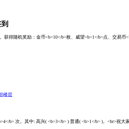
签到
/font>。获得随机奖励：金币<b>10</b>枚、威望<b>1</b>点、交易币<
部楼层
>4</b> 次。其中: 高兴( <b>3</b> ) 普通( <b>1</b>