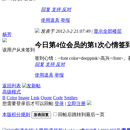
回复
支持
反对
使用道具
举报
发表于 2012-3-2 21:07:49
|
显示全部楼层
杨芳
今日第4位会员的第1次心情签
该用户从未签到
签到心情：<font color=deeppink>高兴</f
回复
支持
反对
使用道具
举报
返回列表
高级模式
B
Color
Image
Link
Quote
Code
Smilies
您需要登录后才可以回帖
登录
|
立即注册
本版积分规则
回帖后跳转到最后一页
发表回复