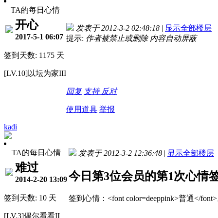
TA的每日心情
开心
发表于 2012-3-2 02:48:18
|
显示全部楼层
2017-5-1 06:07
提示:
作者被禁止或删除 内容自动屏蔽
签到天数: 1175 天
[LV.10]以坛为家III
回复
支持
反对
使用道具
举报
kadi
TA的每日心情
发表于 2012-3-2 12:36:48
|
显示全部楼层
难过
今日第3位会员的第1次心情
2014-2-20 13:09
签到天数: 10 天
签到心情：<font color=deeppink>普通<
[LV.3]偶尔看看II