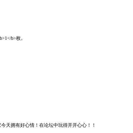
b>1</b>枚。
 )。<br>祝大家今天拥有好心情！在论坛中玩得开开心心！！