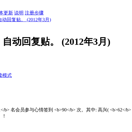
本更新
说明
注册步骤
回复贴。 (2012年3月)
动回复贴。 (2012年3月)
读模式
员参与心情签到 <b>90</b> 次。其中: 高兴( <b>62</b> ) 忧虑( <b
！！