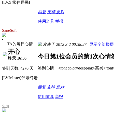
[LV.5]常住居民I
回复
支持
反对
使用道具
举报
SaneSoft
TA的每日心情
发表于 2012-3-2 00:38:27
|
显示全部楼层
开心
今日第1位会员的第1次心情
昨天 16:56
签到心情：<font color=deeppink>高兴
签到天数: 4270 天
[LV.Master]伴坛终老
回复
支持
反对
使用道具
举报
skrp