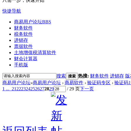
只需一步，快速开始
快捷导航
商易用户论坛
BBS
财务软件
税务软件
进销存
票据软件
土地增值税清算软件
财会计算器
手机版
搜索
热搜:
财务软件
进销存
版
搜索
商易用户论坛
»
商易用户论坛
›
商易软件
›
验证码专区
›
验证码1
1 ...
21
22
23
24
25
26
27
28
29
/ 29 页
下一页