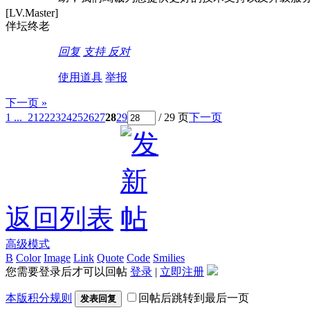
[LV.Master]
伴坛终老
回复
支持
反对
使用道具
举报
下一页 »
1 ...
21
22
23
24
25
26
27
28
29
/ 29 页
下一页
返回列表
高级模式
B
Color
Image
Link
Quote
Code
Smilies
您需要登录后才可以回帖
登录
|
立即注册
本版积分规则
回帖后跳转到最后一页
发表回复