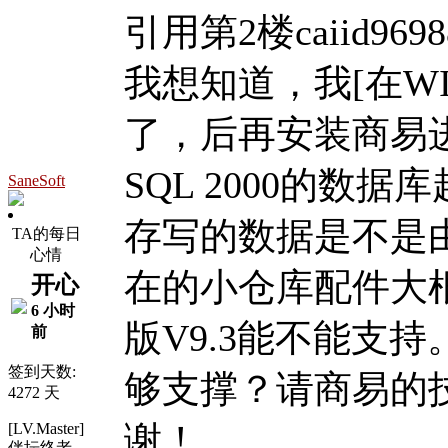
引用第2楼caiid96988
我想知道，我[在WIN 
了，后再安装商易进
SQL 2000的数
SaneSoft
存写的数据是不是由S
TA的每日
心情
在的小仓库配件大根
开心
6 小时
版V9.3能不能支
前
签到天数:
够支撑？请商易的
4272 天
谢！
[LV.Master]
伴坛终老