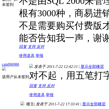
不是由SQL 2000
未签到
根有3000种，商易进
不是需要购买付费版
能否告知我一声，谢
回复
支持
反对
使用道具
举报
caiid96988
发表于 2011-7-22 12:42:11
|
显示全部楼层
对不起，用五笔打
该用户从未签到
回复
支持
反对
使用道具
举报
楼主
|
发表于 2011-7-22 17:33:41
|
显示全部楼层