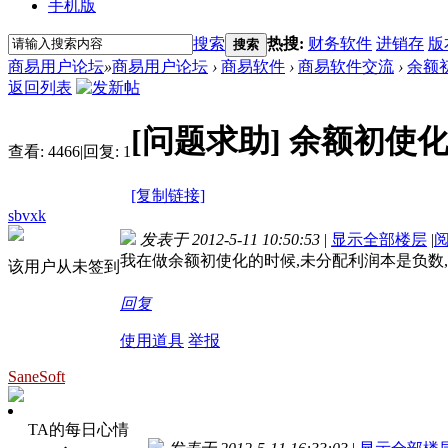
手机版
搜索
热搜:
财务软件
进销存
版
搜索
商易用户论坛
»
商易用户论坛
›
商易软件
›
商易软件交流
›
余额
返回列表
[问题求助]
余额初使
查看:
4466
|
回复:
1
[复制链接]
sbvxk
发表于 2012-5-11 10:50:53
|
显示全部楼层
|
我在做余额初使化的时候,未分配利润本是负数,
该用户从未签到
回复
使用道具
举报
SaneSoft
TA的每日心情