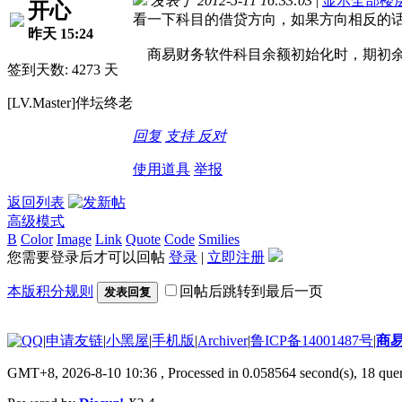
发表于 2012-5-11 16:33:03
|
显示全部楼
开心
看一下科目的借贷方向，如果方向相反的
昨天 15:24
商易财务软件科目余额初始化时，期初余
签到天数: 4273 天
[LV.Master]伴坛终老
回复
支持
反对
使用道具
举报
返回列表
高级模式
B
Color
Image
Link
Quote
Code
Smilies
您需要登录后才可以回帖
登录
|
立即注册
本版积分规则
回帖后跳转到最后一页
发表回复
|
申请友链
|
小黑屋
|
手机版
|
Archiver
|
鲁ICP备14001487号
|
商
GMT+8, 2026-8-10 10:36
, Processed in 0.058564 second(s), 18 quer