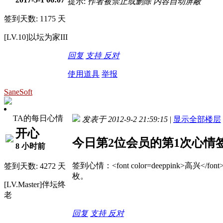
提示:
作者被禁止或删除 内容自动屏蔽
签到天数: 1175 天
[LV.10]以坛为家III
回复
支持
反对
使用道具
举报
SaneSoft
TA的每日心情
发表于 2012-9-2 21:59:15
|
显示全部楼层
开心
今日第2位会员的第1次心情
8 小时前
签到心情：<font color=deeppink>高兴<
签到天数: 4272 天
枚。
[LV.Master]伴坛终
老
回复
支持
反对