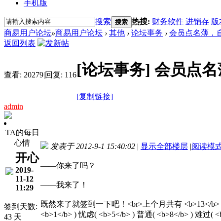
手机版
搜索
热搜:
财务软件
进销存
版
搜索
商易用户论坛
»
商易用户论坛
›
其他
›
论坛事务
›
会员点名薄，自动
返回列表
[论坛事务]
会员点名薄
查看:
20279
|
回复:
116
[复制链接]
admin
TA的每日
心情
发表于 2012-9-1 15:40:02
|
显示全部楼层
|
阅读模
开心
——你来了吗？
2019-
11-12
——我来了！
11:29
既然来了就签到一下吧！<br>上个月共有 <b>13</b> 名会
签到天数:
<b>1</b> ) 忧虑( <b>5</b> ) 普通( <b>8</
43 天