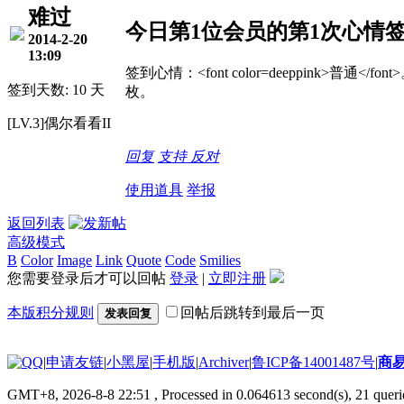
难过
今日第1位会员的第1次心情
2014-2-20
13:09
签到心情：<font color=deeppink>普通</
签到天数: 10 天
枚。
[LV.3]偶尔看看II
回复
支持
反对
使用道具
举报
返回列表
高级模式
B
Color
Image
Link
Quote
Code
Smilies
您需要登录后才可以回帖
登录
|
立即注册
本版积分规则
回帖后跳转到最后一页
发表回复
|
申请友链
|
小黑屋
|
手机版
|
Archiver
|
鲁ICP备14001487号
|
商
GMT+8, 2026-8-8 22:51
, Processed in 0.064613 second(s), 21 querie